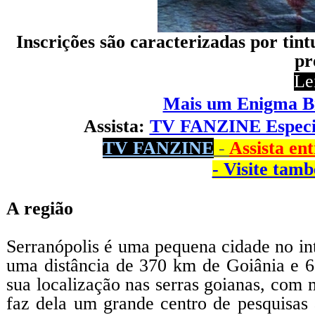
Inscrições são caracterizadas por ti
pr
Le
Mais um Enigma Bra
Assista:
TV FANZINE Especia
TV FANZINE
-
Assista en
- Visite t
A região
Serranópolis é uma pequena cidade no int
uma distância de 370 km de Goiânia e 60
sua localização nas serras goianas, com 
faz dela um grande centro de pesquisas 