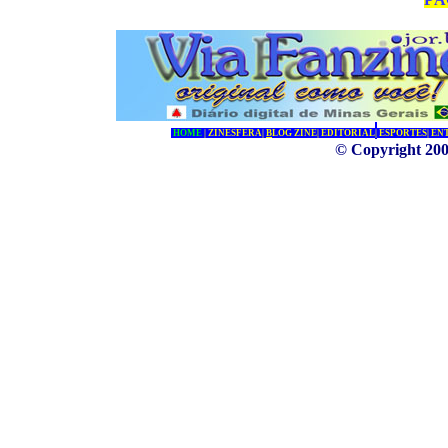
HOME
|
ZINESFERA
|
B
LOG ZINE
|
EDITORIAL
|
ESPORTES
|
EN
© Copyright 200