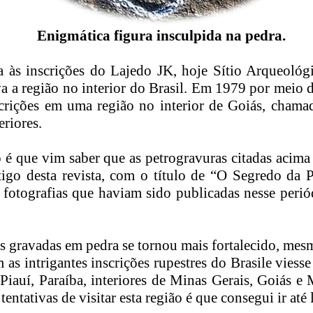
Enigmática figura insculpida na pedra.
a às inscrições do Lajedo JK, hoje Sítio Arqueoló
ava a região no interior do Brasil. Em 1979 por mei
nscrições em uma região no interior de Goiás, cham
riores.
 é que vim saber que as petrogravuras citadas acim
artigo desta revista, com o título de “O Segredo d
fotografias que haviam sido publicadas nesse peri
as gravadas em pedra se tornou mais fortalecido, mes
as intrigantes inscrições rupestres do Brasile viess
 Piauí, Paraíba, interiores de Minas Gerais, Goiás e
tativas de visitar esta região é que consegui ir até l