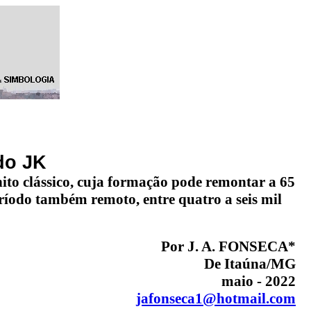
do JK
enito clássico, cuja formação pode remontar a 65
ríodo também remoto, entre quatro a seis mil
Por J. A. FONSECA*
De Itaúna/MG
maio - 2022
jafonseca1@hotmail.com