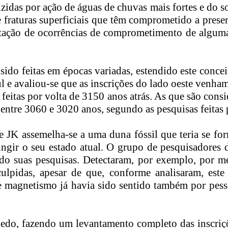
zidas por ação de águas de chuvas mais fortes e do so
e fraturas superficiais que têm comprometido a prese
tação de ocorrências de comprometimento de algumas
sido feitas em épocas variadas, estendido este conce
ul e avaliou-se que as inscrições do lado oeste venham
 feitas por volta de 3150 anos atrás. As que são cons
 entre 3060 e 3020 anos, segundo as pesquisas feitas 
e JK assemelha-se a uma duna fóssil que teria se fo
ingir o seu estado atual. O grupo de pesquisadores
do suas pesquisas. Detectaram, por exemplo, por m
culpidas, apesar de que, conforme analisaram, est
 magnetismo já havia sido sentido também por pesso
jedo, fazendo um levantamento completo das inscriç