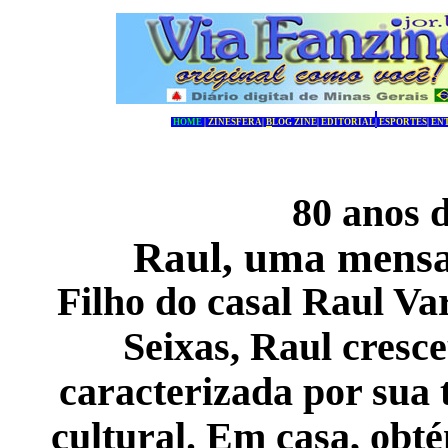
HOME
|
ZINESFERA
|
B
LOG ZINE
|
EDITORIAL
|
ESPORTES
|
EN
80 anos 
Raul, uma mens
Filho do casal Raul Va
Seixas, Raul cresc
caracterizada por sua 
cultural. Em casa, obt