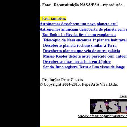
- Foto: Reconstituição NASA/ESA - reprodução.
- Leia também:
Astrônomos descobrem um novo planeta azul
Astrônomos anunciam descoberta de planeta com q
Tau Boötis b: Revelações de um exoplaneta
Telescópio da Nasa encontra 1º planeta habitável
Descoberto planeta rochoso similar à Terra
Descoberto planeta que veio de outra galáxia
Missão Kepler detecta astro parecido com Tatooi
Descobertas duas novas luas em Júpiter
Sonda Juno registra Terra e Lua vistas de longe
- Produção: Pepe Chaves
© Copyright 2004-2013,
Pepe Arte Viva Ltda.
Leia
www.viafanzine.jor.br/astrovi