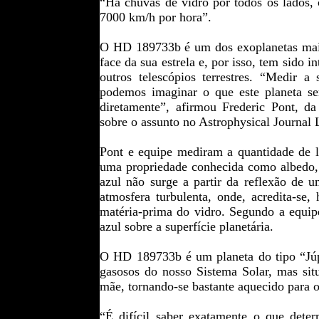
“Há chuvas de vidro por todos os lados, 
7000 km/h por hora”.
O HD 189733b é um dos exoplanetas mais
face da sua estrela e, por isso, tem sido 
outros telescópios terrestres. “Medir 
podemos imaginar o que este planeta se
diretamente”, afirmou Frederic Pont, d
sobre o assunto no Astrophysical Journal L
Pont e equipe mediram a quantidade de lu
uma propriedade conhecida como albedo, a
azul não surge a partir da reflexão de 
atmosfera turbulenta, onde, acredita-se,
matéria-prima do vidro. Segundo a equipe
azul sobre a superfície planetária.
O HD 189733b é um planeta do
tipo
“Jú
gasosos do nosso Sistema Solar, mas si
mãe, tornando-se bastante aquecido para o
“É difícil saber exatamente o que det