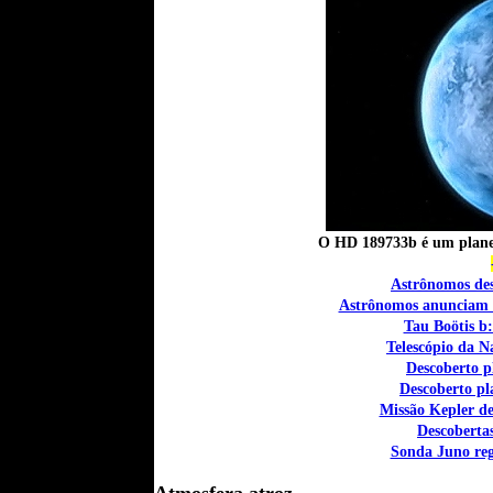
O
HD 189733b é um
plane
Astrônomos de
Astrônomos anunciam d
Tau Boötis b
Telescópio da N
Descoberto p
Descoberto pl
Missão Kepler de
Descoberta
Sonda Juno regi