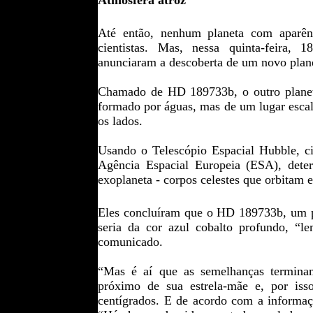
Atmosfera atroz
Até então, nenhum planeta com aparênc
cientistas. Mas, nessa quinta-feir
anunciaram a descoberta de um novo plane
Chamado de HD 189733b, o outro planeta
formado por águas, mas de um lugar escald
os lados.
Usando o Telescópio Espacial Hubble, c
Agência Espacial Europeia (ESA), dete
exoplaneta - corpos celestes que orbitam e
Eles concluíram que o HD 189733b, um
seria da cor azul cobalto profundo, “l
comunicado.
“Mas é aí que as semelhanças terminam
próximo de sua estrela-mãe e, por iss
centígrados. E de acordo com a informação