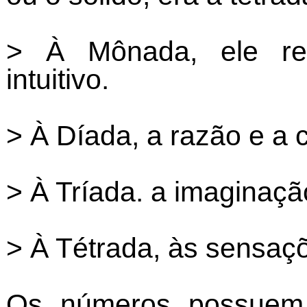
> À Mônada, ele rel
intuitivo.
> À Díada, a razão e a 
> À Tríada. a imaginaçã
> À Tétrada, às sensaçõ
Os números possuem q