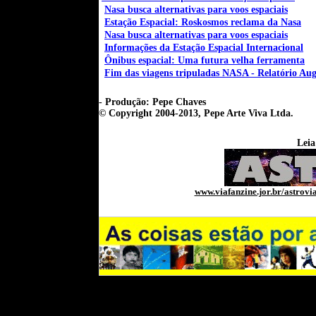
Nasa busca alternativas para voos espaciais
Estação Espacial: Roskosmos reclama da Nasa
Nasa busca alternativas para voos espaciais
Informações da Estação Espacial Internacional
Ônibus espacial: Uma futura velha ferramenta
Fim das viagens tripuladas NASA - Relatório Aug
- Produção: Pepe Chaves
© Copyright 2004-2013,
Pepe Arte Viva Ltda.
Leia
www.viafanzine.jor.br/astrovi