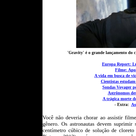
'Gravity' é o grande lançamento do c
Europa Report: Lua
Filme: Apol
A vida em busca de vi
Cientistas estudam
Sondas Voyager po
Astrônomos de
A trágica morte 
- Extra:
As
Você não deveria chorar ao assistir filme
gênero.
Os astronautas devem suprimir s
centímetro cúbico de solução de cloreto