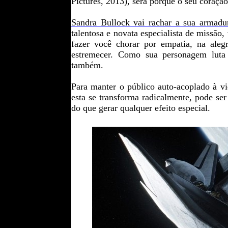
Pictures, 2013), será porque o seu coração 
Sandra Bullock vai rachar a sua armadu
talentosa e novata especialista de missão
fazer você chorar por empatia, na alegr
estremecer.
Como sua personagem luta p
também.
Para manter o público auto-acoplado à 
esta se transforma radicalmente, pode se
do que gerar qualquer efeito especial.