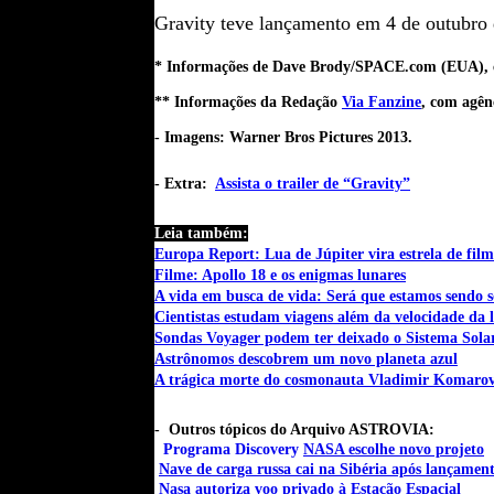
Gravity teve lançamento em 4 de outubro
* Informações de Dave Brody/SPACE.com (EUA), c
** Informações da Redação
Via Fanzine
, com agên
- Imagens: Warner Bros Pictures 2013.
- Extra:
Assista o trailer de “Gravity”
Leia também:
Europa Report: Lua de Júpiter vira estrela de film
Filme: Apollo 18 e os enigmas lunares
A vida em busca de vida: Será que estamos sendo 
Cientistas estudam viagens além da velocidade da 
Sondas Voyager podem ter deixado o Sistema Sola
Astrônomos descobrem um novo planeta azul
A trágica morte do cosmonauta Vladimir Komaro
- Outros tópicos do Arquivo ASTROVIA:
Programa Discovery
NASA escolhe novo projeto
Nave de carga russa cai na Sibéria após lançamen
Nasa autoriza voo privado à Estação Espacial