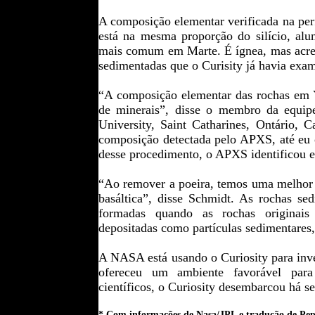
A composição elementar verificada na perf
está na mesma proporção do silício, alu
mais comum em Marte. É ígnea, mas acredi
sedimentadas que o Curisity já havia exa
“A composição elementar das rochas em Y
de minerais”, disse o membro da equipe
University, Saint Catharines, Ontário,
composição detectada pelo APXS, até eu o
desse procedimento, o APXS identificou e
“Ao remover a poeira, temos uma melhor l
basáltica”, disse Schmidt. As rochas s
formadas quando as rochas originais b
depositadas como partículas sedimentares,
A NASA está usando o Curiosity para inve
ofereceu um ambiente favorável para
científicos, o Curiosity desembarcou há s
* Com informações de Nasa/JPL e tradução de Pep