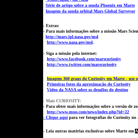
Série de artigo sobre a sonda Phoenix em Marte
Imagem da sonda orbital Mars Global Surveyor
- Extras:
- Para mais informações sobre a missão Mars Scienc
http://mars.jpl.nasa.gov/msl
http://www.nasa.gov/msl
.
- Siga a missão pela internet:
http://www.facebook.com/marscuriosity
http://www.twitter.com/marscuriosity
Imagem 360 graus do Curiosity em Marte - use o
Primeiras fotos da aproximação do Curiosity
Vídeo da NASA sobre os desafios do destino
- Mais CURIOSITY:
- Para obter mais informações sobre a versão de
http://www.msss.com/news/index.php?id=22
- Clique aqui
para ver fotografias do Curiosity no
- Leia outras matérias exclusivas sobre Marte em
A