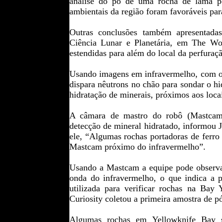
análise do pó de uma rocha de lama pe
ambientais da região foram favoráveis par
Outras conclusões também apresentada
Ciência Lunar e Planetária, em The Wo
estendidas para além do local da perfuraç
Usando imagens em infravermelho, com o
dispara nêutrons no chão para sondar o hi
hidratação de minerais, próximos aos locai
A câmara de mastro do robô (Mastca
detecção de mineral hidratado, informou 
ele, “Algumas rochas portadoras de ferro
Mastcam próximo do infravermelho”.
Usando a Mastcam a equipe pode observar
onda do infravermelho, o que indica a p
utilizada para verificar rochas na Bay
Curiosity coletou a primeira amostra de p
Algumas rochas em Yellowknife Bay sã