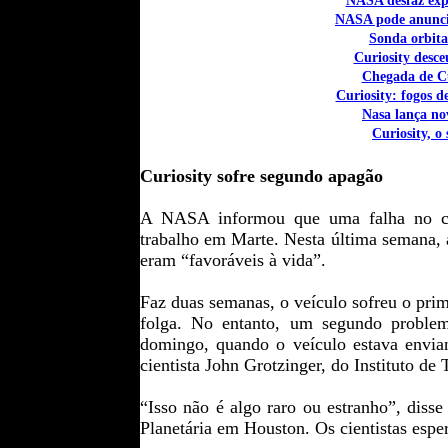
NASA desfaz expe
NASA pode anuncia
Sonda orbita
Curiosity desc
Chegada de Cu
Curiosity: f
ogos de
Nasa lança no
Curiosity, o
Curiosity sofre segundo apagão
A NASA informou que uma falha no com
trabalho em Marte. Nesta última semana, 
eram “favoráveis à vida”.
Faz duas semanas, o veículo sofreu o pri
folga. No entanto, um segundo problem
domingo, quando o veículo estava envian
cientista John Grotzinger, do Instituto de 
“Isso não é algo raro ou estranho”, diss
Planetária em Houston. Os cientistas espe