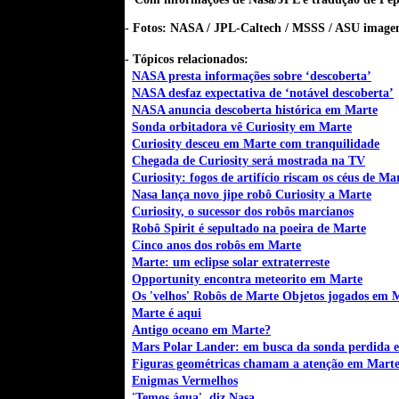
- Fotos: NASA / JPL-Caltech / MSSS / ASU image
- Tópicos relacionados:
NASA presta informações sobre ‘descoberta’
NASA desfaz expectativa de ‘notável descoberta’
NASA anuncia descoberta histórica em Marte
Sonda orbitadora vê Curiosity em Marte
Curiosity desceu em Marte com tranquilidade
Chegada de Curiosity será mostrada na TV
Curiosity: f
ogos de artifício riscam os céus de Ma
Nasa lança novo jipe robô Curiosity a Marte
Curiosity, o sucessor dos robôs marcianos
Robô Spirit é sepultado na poeira de Marte
Cinco anos dos robôs em Marte
Marte: um eclipse solar extraterreste
Opportunity encontra meteorito em Marte
Os 'velhos' Robôs de Marte Objetos jogados em 
Marte é aqui
Antigo oceano em Marte?
Mars Polar Lander: em busca da sonda perdida 
Figuras geométricas chamam a atenção em Mart
Enigmas Vermelhos
'Temos água', diz Nasa