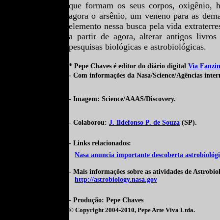
que formam os seus corpos, oxigênio, hi
agora o arsênio, um veneno para as dem
elemento nessa busca pela vida extraterre
a partir de agora, alterar antigos
livros
pesquisas biológicas e astrobiológicas.
* Pepe Chaves é editor do diário digital
Via Fanzi
-
Com informações da Nasa/Science/Agências intern
- Imagem: Science/AAAS/Discovery.
- Colaborou:
J. Ildefonso P. de Souza
(SP).
- Links relacionados:
Nasa anuncia importante descoberta astrobiológi
- Mais informações sobre as atividades de Astrobi
http://astrobiology.nasa.gov
- Produção: Pepe Chaves
© Copyright 2004-2010,
Pepe Arte Viva Ltda.