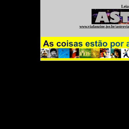
Leia
www.viafanzine.jor.br/astrovi