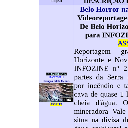
DESCRIÇÃO
EDIÇÃO
Belo Horror na
Videoreportage
De Belo Horizo
para INFOZI
AS
Reportagem g
Horizonte e No
INFOZINE nº 2 
INFOZINE Nº 02
partes da Serra 
18/OUT-2011
Duração total: 15 min.
por incêndio e 
cava de quase 1 
cheia d'água. O
ASSISTA
mineradora Vale
situa na divisa 