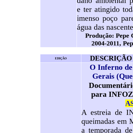
dano ambiental p
e ter atingido to
imenso poço par
água das nascente
Produção: Pepe 
2004-2011, Pep
DESCRIÇÃO
EDIÇÃO
O Inferno d
Gerais
(
Que
Documentário
para INFOZ
A
A estreia de 
queimadas em M
a temporada de