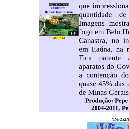
que impressiona
INFOZINE Nº 01
03/OUT-2011
Duração total: 12 min.
quantidade de 
Imagens mostr
fogo em Belo Ho
ASSISTA
Canastra, no in
em Itaúna, na r
Fica patente 
aparatos do Gov
a contenção do
quase 45% das á
de Minas Gerais
Produção: Pepe
2004-2011, Pe
'INFOZI