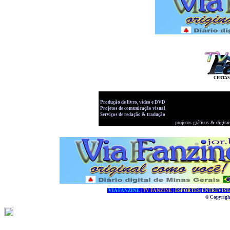
CERTAS 
Produção de livro, vídeo e DVD
Projetos de comunicação visual
Serviços de redação & tradução
projetos gráficos & digitai
VIA FANZINE
|
TV FANZINE
|
ESPORTES
|
ENTREVIST
© Copyrigh